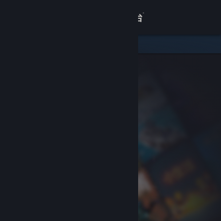
登录
商店
关于
客服
查看桌面版网站