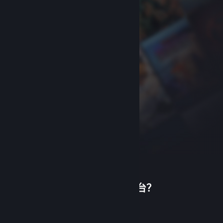
首次使用蒸汽平台？
关于蒸汽平台
|
退款政策
|
软件许可服务协议
|
个人信息保护政策
|
个人信息出境告知书
|
创建帐户
不良内容举报投诉
|
侵权投诉
|
家长监护