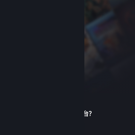
首次使用蒸汽平台？
关于蒸汽平台
|
退款政策
|
软件许可服务协议
|
个人信息保护政策
|
个人信息出境告知书
|
创建帐户
不良内容举报投诉
|
侵权投诉
|
家长监护