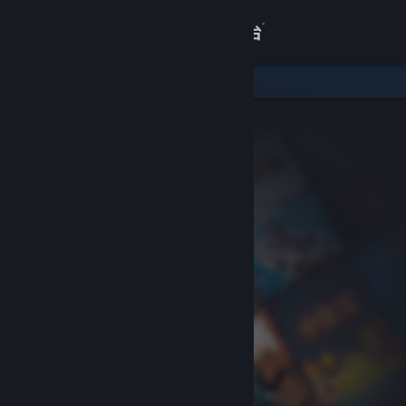
登录
商店
关于
客服
查看桌面版网站