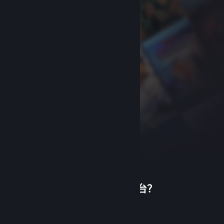
首次使用蒸汽平台？
关于蒸汽平台
|
退款政策
|
软件许可服务协议
|
个人信息保护政策
|
个人信息出境告知书
|
创建帐户
不良内容举报投诉
|
侵权投诉
|
家长监护