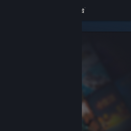
登录
商店
关于
客服
查看桌面版网站