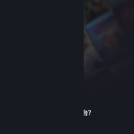
首次使用蒸汽平台？
关于蒸汽平台
|
退款政策
|
软件许可服务协议
|
个人信息保护政策
|
个人信息出境告知书
|
创建帐户
不良内容举报投诉
|
侵权投诉
|
家长监护