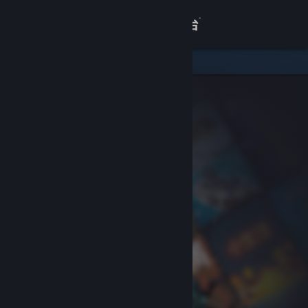
登录
商店
关于
客服
查看桌面版网站