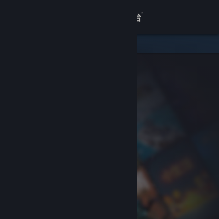
登录
商店
关于
客服
查看桌面版网站