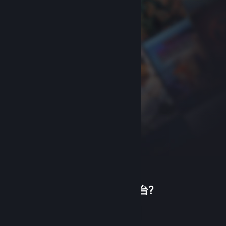
首次使用蒸汽平台？
关于蒸汽平台
|
退款政策
|
软件许可服务协议
|
个人信息保护政策
|
个人信息出境告知书
|
创建帐户
不良内容举报投诉
|
侵权投诉
|
家长监护