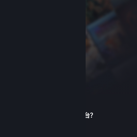
首次使用蒸汽平台？
关于蒸汽平台
|
退款政策
|
软件许可服务协议
|
个人信息保护政策
|
个人信息出境告知书
|
创建帐户
不良内容举报投诉
|
侵权投诉
|
家长监护