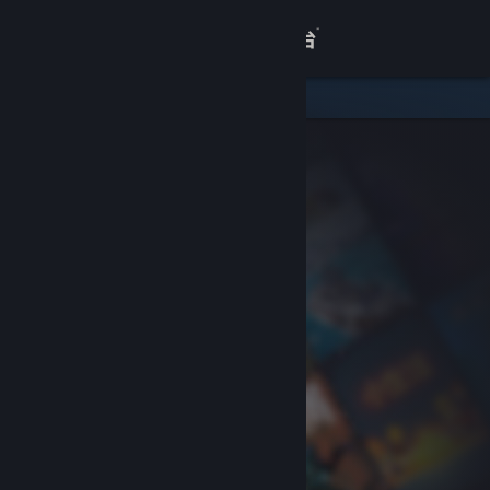
登录
商店
关于
客服
查看桌面版网站