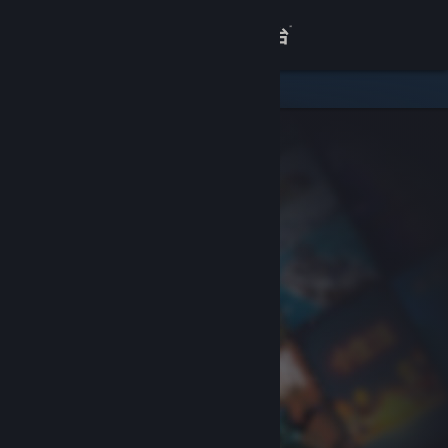
登录
商店
关于
客服
查看桌面版网站