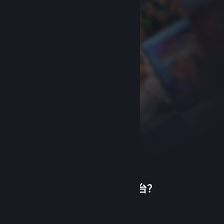
首次使用蒸汽平台？
关于蒸汽平台
|
退款政策
|
软件许可服务协议
|
个人信息保护政策
|
个人信息出境告知书
|
创建帐户
不良内容举报投诉
|
侵权投诉
|
家长监护