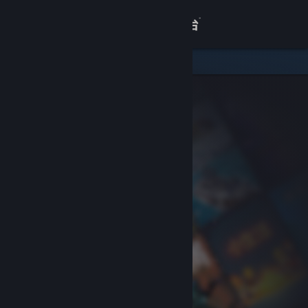
登录
商店
关于
客服
查看桌面版网站