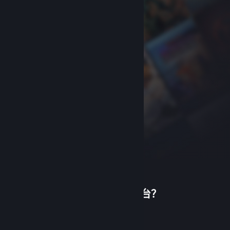
首次使用蒸汽平台？
关于蒸汽平台
|
退款政策
|
软件许可服务协议
|
个人信息保护政策
|
个人信息出境告知书
|
创建帐户
不良内容举报投诉
|
侵权投诉
|
家长监护