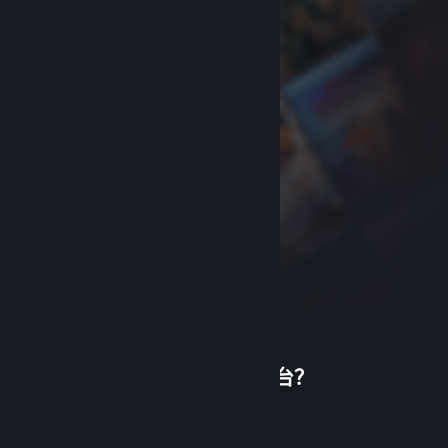
首次使用蒸汽平台？
关于蒸汽平台
|
退款政策
|
软件许可服务协议
|
个人信息保护政策
|
个人信息出境告知书
|
创建帐户
不良内容举报投诉
|
侵权投诉
|
家长监护