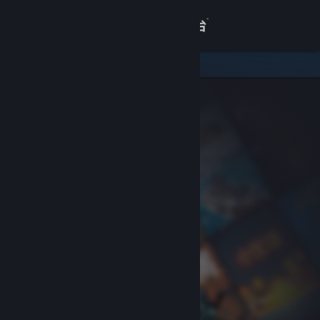
登录
商店
关于
客服
查看桌面版网站