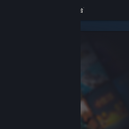
登录
商店
关于
客服
查看桌面版网站