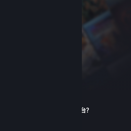
首次使用蒸汽平台？
关于蒸汽平台
|
退款政策
|
软件许可服务协议
|
个人信息保护政策
|
个人信息出境告知书
|
创建帐户
不良内容举报投诉
|
侵权投诉
|
家长监护