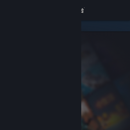
登录
商店
关于
客服
查看桌面版网站