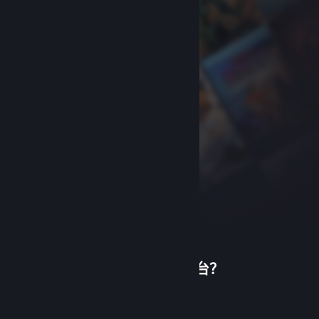
首次使用蒸汽平台？
关于蒸汽平台
|
退款政策
|
软件许可服务协议
|
个人信息保护政策
|
个人信息出境告知书
|
创建帐户
不良内容举报投诉
|
侵权投诉
|
家长监护