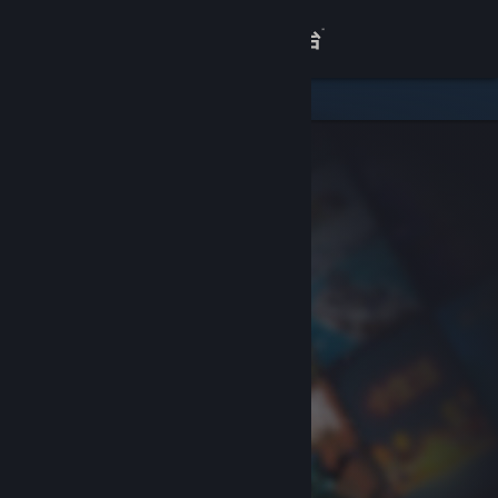
登录
商店
关于
客服
查看桌面版网站