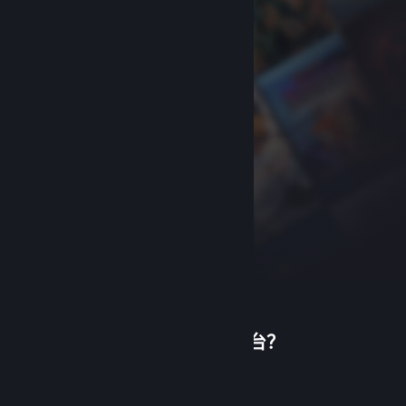
首次使用蒸汽平台？
关于蒸汽平台
|
退款政策
|
软件许可服务协议
|
个人信息保护政策
|
个人信息出境告知书
|
创建帐户
不良内容举报投诉
|
侵权投诉
|
家长监护