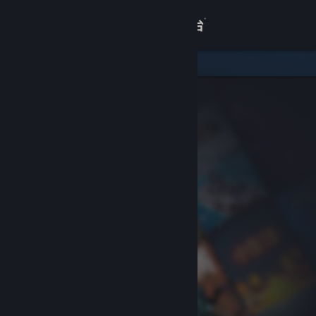
登录
商店
关于
客服
查看桌面版网站