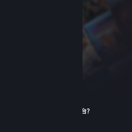
首次使用蒸汽平台？
关于蒸汽平台
|
退款政策
|
软件许可服务协议
|
个人信息保护政策
|
个人信息出境告知书
|
创建帐户
不良内容举报投诉
|
侵权投诉
|
家长监护