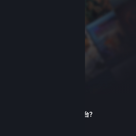
首次使用蒸汽平台？
关于蒸汽平台
|
退款政策
|
软件许可服务协议
|
个人信息保护政策
|
个人信息出境告知书
|
创建帐户
不良内容举报投诉
|
侵权投诉
|
家长监护