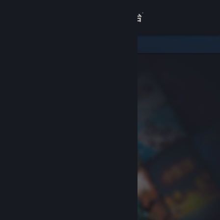
登录
商店
关于
客服
查看桌面版网站