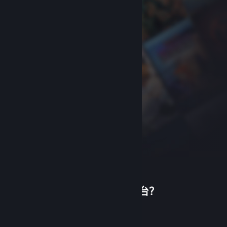
首次使用蒸汽平台？
关于蒸汽平台
|
退款政策
|
软件许可服务协议
|
个人信息保护政策
|
个人信息出境告知书
|
创建帐户
不良内容举报投诉
|
侵权投诉
|
家长监护