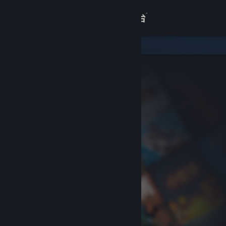
登录
商店
关于
客服
查看桌面版网站