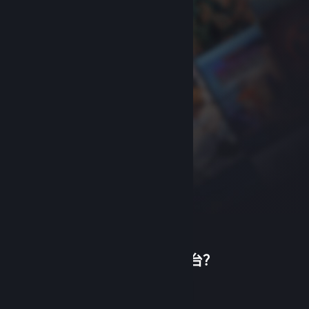
首次使用蒸汽平台？
关于蒸汽平台
|
退款政策
|
软件许可服务协议
|
个人信息保护政策
|
个人信息出境告知书
|
创建帐户
不良内容举报投诉
|
侵权投诉
|
家长监护