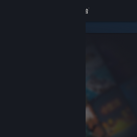
登录
商店
关于
客服
查看桌面版网站