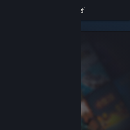
登录
商店
关于
客服
查看桌面版网站