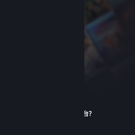
首次使用蒸汽平台？
关于蒸汽平台
|
退款政策
|
软件许可服务协议
|
个人信息保护政策
|
个人信息出境告知书
|
创建帐户
不良内容举报投诉
|
侵权投诉
|
家长监护