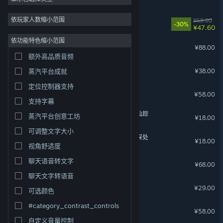
模拟
5
依玩家人数缩小范围
失落城堡2
¥68.00
-30%
¥47.60
奇幻
5
依功能特色缩小范围
了不起的修仙模拟器
合作
5
¥88.00
额外高品质音频
抢先体验
4
艾希
¥38.00
蒸汽平台成就
休闲
4
定位控制器支持
类 Rogue
4
小飞船大冒险
¥58.00
支持字幕
射击
4
了不起的修仙模拟器 - 武当仙踪
蒸汽平台创意工坊
¥18.00
轻度 Rogue
4
可调整文字大小
了不起的修仙模拟器 - 竹林深处
¥18.00
视角舒适度
哥布林弹球
聊天语音转文字
¥68.00
聊天文字转语音
冒险公社
¥29.00
可选颜色
#category_contrast_controls
微光之镜
¥58.00
自定义音量控制