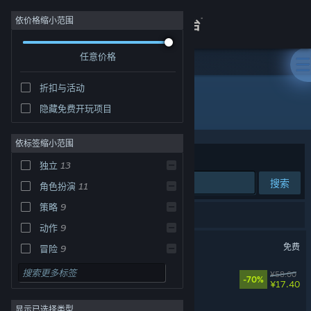
登录
依价格缩小范围
任意价格
商店
折扣与活动
关于
所有产品
隐藏免费开玩项目
客服
依标签缩小范围
排序依据
相关性
独立
13
查看桌面版网站
搜索
角色扮演
11
策略
9
17 个匹配的搜索结果。
动作
9
反恐精英：全球攻势
免费
冒险
9
单人
8
面条人
¥58.00
-70%
¥17.40
多人
7
风暴怕死队
显示已选择类型
2D
7