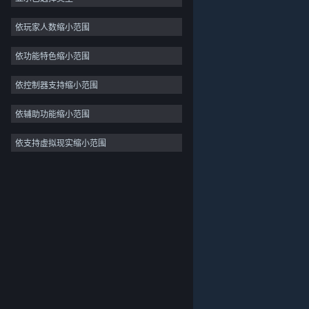
独立
依玩家人数缩小范围
抢先体验
依功能特色缩小范围
休闲
模拟
依控制器支持缩小范围
竞速
依辅助功能缩小范围
体育
依支持虚拟现实缩小范围
关于蒸汽平台
|
退款政策
|
软件许可服务协议
|
视频制作
个人信息保护政策
|
个人信息出境告知书
|
照片编辑
不良内容举报投诉
|
侵权投诉
|
家长监护
微博
微信
© 2026 Valve Corporation 版权所有，完美世界已获授权。
所有商标均属于其在美国或其他国家的拥有者。
© 完美世界征奇(上海)多媒体科技有限公司 版权所有。
增值电信业务经营许可证沪B2-20180406