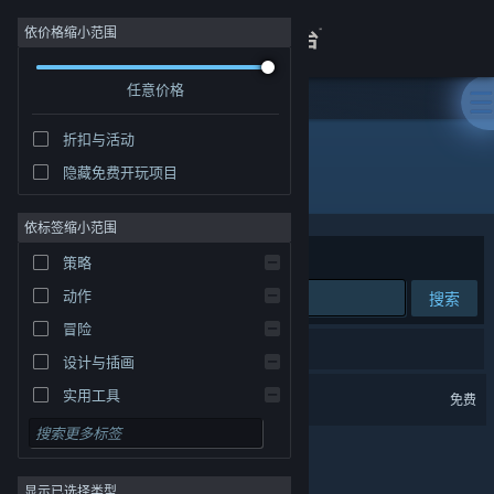
登录
依价格缩小范围
任意价格
商店
折扣与活动
关于
隐藏免费开玩项目
开发者: 杭州电魂网络科技股份有限公司
客服
依标签缩小范围
排序依据
相关性
策略
查看桌面版网站
动作
搜索
冒险
1 个匹配的搜索结果。
设计与插画
梦三国2
实用工具
免费
免费开玩
角色扮演
显示已选择类型
大型多人在线