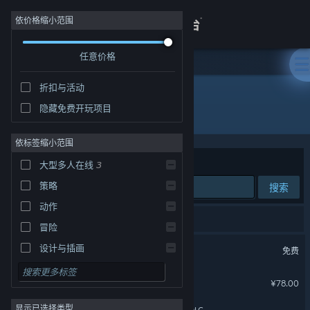
登录
依价格缩小范围
任意价格
商店
折扣与活动
关于
隐藏免费开玩项目
开发者: 重楼工作室
客服
依标签缩小范围
排序依据
相关性
大型多人在线
3
查看桌面版网站
策略
搜索
动作
3 个匹配的搜索结果。
冒险
蜀山：初章
设计与插画
免费
实用工具
《蜀山：初章》买断版
¥78.00
免费开玩
显示已选择类型
角色扮演