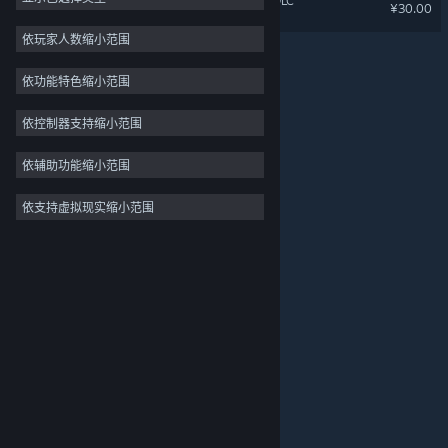
《蜀山：初章》买断版豪华DLC
¥30.00
独立
依玩家人数缩小范围
抢先体验
依功能特色缩小范围
休闲
模拟
依控制器支持缩小范围
竞速
依辅助功能缩小范围
体育
依支持虚拟现实缩小范围
关于蒸汽平台
|
退款政策
|
软件许可服务协议
|
视频制作
个人信息保护政策
|
个人信息出境告知书
|
照片编辑
不良内容举报投诉
|
侵权投诉
|
家长监护
微博
微信
© 2026 Valve Corporation 版权所有，完美世界已获授权。
所有商标均属于其在美国或其他国家的拥有者。
© 完美世界征奇(上海)多媒体科技有限公司 版权所有。
增值电信业务经营许可证沪B2-20180406