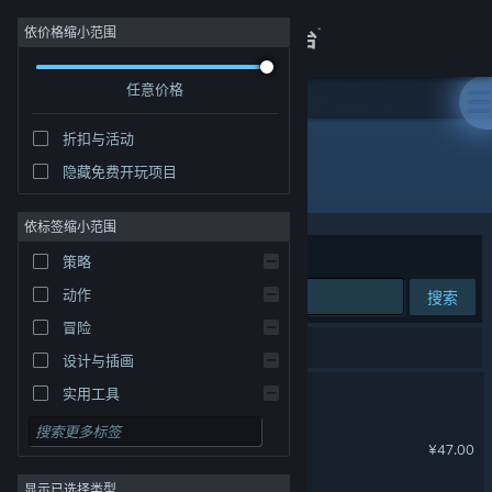
登录
依价格缩小范围
任意价格
商店
折扣与活动
关于
隐藏免费开玩项目
开发者: ACE Entertainment
客服
依标签缩小范围
排序依据
相关性
策略
查看桌面版网站
动作
搜索
冒险
3 个匹配的搜索结果。
设计与插画
青岚物语
实用工具
免费开玩
糖果灾难：机关塔防
¥47.00
角色扮演
显示已选择类型
大型多人在线