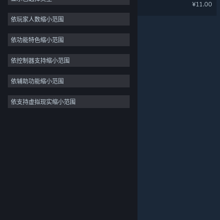
糖果灾难-原生音轨
¥11.00
独立
依玩家人数缩小范围
抢先体验
依功能特色缩小范围
休闲
模拟
依控制器支持缩小范围
竞速
依辅助功能缩小范围
体育
依支持虚拟现实缩小范围
关于蒸汽平台
|
退款政策
|
软件许可服务协议
|
视频制作
个人信息保护政策
|
个人信息出境告知书
|
照片编辑
不良内容举报投诉
|
侵权投诉
|
家长监护
微博
微信
© 2026 Valve Corporation 版权所有，完美世界已获授权。
所有商标均属于其在美国或其他国家的拥有者。
© 完美世界征奇(上海)多媒体科技有限公司 版权所有。
增值电信业务经营许可证沪B2-20180406