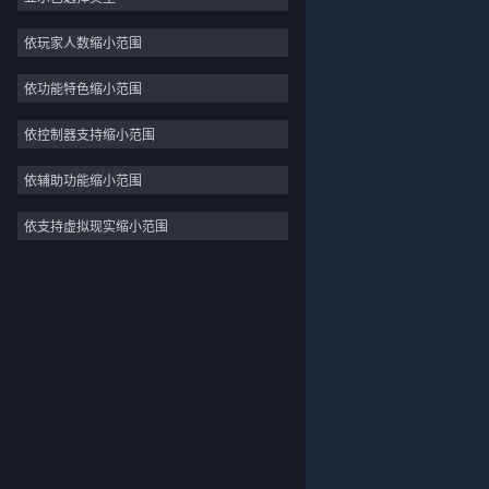
2D
依玩家人数缩小范围
抢先体验
依功能特色缩小范围
3D
免费开玩
依控制器支持缩小范围
氛围
依辅助功能缩小范围
剧情丰富
依支持虚拟现实缩小范围
关于蒸汽平台
|
退款政策
|
软件许可服务协议
|
彩色
个人信息保护政策
|
个人信息出境告知书
|
探索
不良内容举报投诉
|
侵权投诉
|
家长监护
微博
微信
© 2026 Valve Corporation 版权所有，完美世界已获授权。
所有商标均属于其在美国或其他国家的拥有者。
© 完美世界征奇(上海)多媒体科技有限公司 版权所有。
增值电信业务经营许可证沪B2-20180406