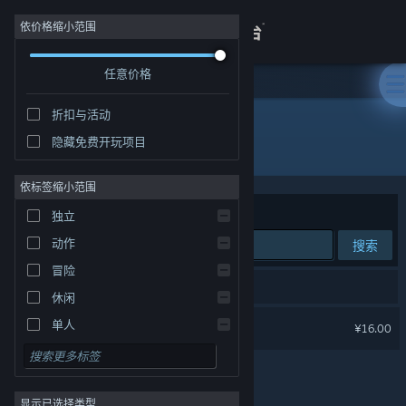
登录
依价格缩小范围
任意价格
商店
折扣与活动
关于
隐藏免费开玩项目
开发者: Berlinist
客服
依标签缩小范围
排序依据
相关性
独立
查看桌面版网站
动作
搜索
冒险
1 个匹配的搜索结果。
休闲
《笼中窥梦》原声音乐集
单人
¥16.00
模拟
角色扮演
显示已选择类型
策略