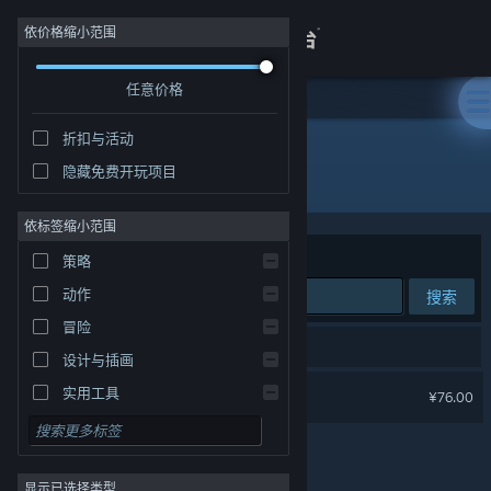
登录
依价格缩小范围
任意价格
商店
折扣与活动
关于
隐藏免费开玩项目
开发者: Big Cheese Studio
客服
依标签缩小范围
排序依据
相关性
策略
查看桌面版网站
动作
搜索
冒险
1 个匹配的搜索结果。
设计与插画
烹饪模拟器
实用工具
¥76.00
免费开玩
角色扮演
显示已选择类型
大型多人在线