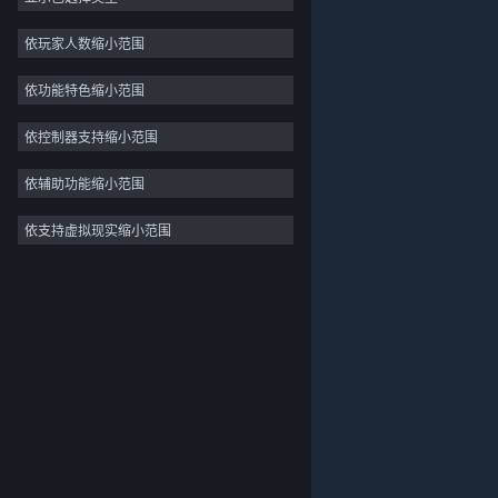
独立
依玩家人数缩小范围
抢先体验
依功能特色缩小范围
休闲
模拟
依控制器支持缩小范围
竞速
依辅助功能缩小范围
体育
依支持虚拟现实缩小范围
关于蒸汽平台
|
退款政策
|
软件许可服务协议
|
视频制作
个人信息保护政策
|
个人信息出境告知书
|
照片编辑
不良内容举报投诉
|
侵权投诉
|
家长监护
微博
微信
© 2026 Valve Corporation 版权所有，完美世界已获授权。
所有商标均属于其在美国或其他国家的拥有者。
© 完美世界征奇(上海)多媒体科技有限公司 版权所有。
增值电信业务经营许可证沪B2-20180406