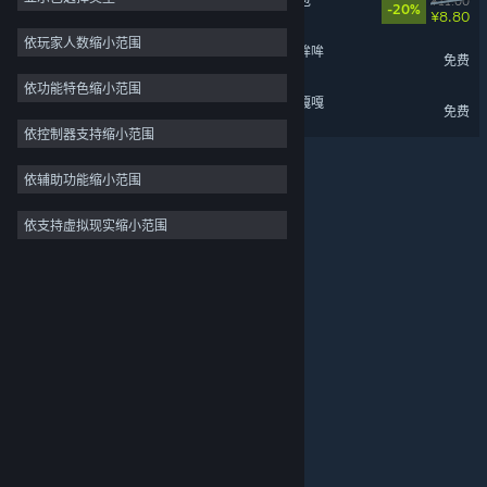
动物栏：桌面牧场 - 支持者包
¥11.00
-20%
¥8.80
氛围
5
依玩家人数缩小范围
动物栏：桌面牧场 - 咩咩与哞哞
免费
单人
5
依功能特色缩小范围
可爱
5
动物栏：桌面牧场 - 呱呱与嘎嘎
免费
资本主义
5
依控制器支持缩小范围
管理
5
依辅助功能缩小范围
农业
5
依支持虚拟现实缩小范围
关于蒸汽平台
|
退款政策
|
软件许可服务协议
|
自然
5
个人信息保护政策
|
个人信息出境告知书
|
农场模拟
5
不良内容举报投诉
|
侵权投诉
|
家长监护
微博
微信
© 2026 Valve Corporation 版权所有，完美世界已获授权。
所有商标均属于其在美国或其他国家的拥有者。
© 完美世界征奇(上海)多媒体科技有限公司 版权所有。
增值电信业务经营许可证沪B2-20180406