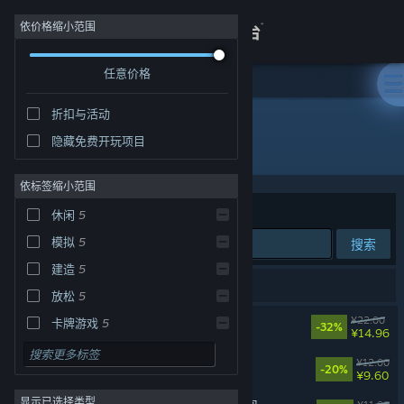
登录
依价格缩小范围
任意价格
商店
折扣与活动
关于
隐藏免费开玩项目
开发者: CaveLiquid
客服
依标签缩小范围
排序依据
相关性
休闲
5
查看桌面版网站
模拟
5
搜索
建造
5
5 个匹配的搜索结果。
放松
5
动物栏：桌面牧场
¥22.00
卡牌游戏
5
-32%
¥14.96
沙盒
5
动物栏：蔚蓝牧场 DLC
¥12.00
-20%
¥9.60
2D
5
显示已选择类型
像素图形
5