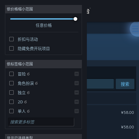
登录
依价格缩小范围
任意价格
商店
折扣与活动
关于
隐藏免费开玩项目
开发者: ChillyRoom
客服
依标签缩小范围
排序依据
相关性
冒险
6
查看桌面版网站
角色扮演
6
搜索
独立
6
7 个匹配的搜索结果。
2D
6
大江湖之苍龙与白鸟
单人
6
¥58.00
动作
5
绝地鸭卫
¥58.00
类 Rogue
5
显示已选择类型
迷宫探索
5