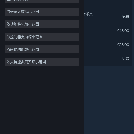
深渊之影
轻度 Rogue
5
依玩家人数缩小范围
大江湖之苍龙与白鸟 - 游戏音乐集
免费
氛围
5
依功能特色缩小范围
重玩价值
5
绝地鸭卫 - 传奇装扮包
¥48.00
手绘
5
依控制器支持缩小范围
绝地鸭卫 - 史诗装扮包
¥28.00
动作类 Rogue
5
依辅助功能缩小范围
平台游戏
4
绝地鸭卫 试玩版
免费
依支持虚拟现实缩小范围
关于蒸汽平台
|
退款政策
|
软件许可服务协议
|
后末日
4
个人信息保护政策
|
个人信息出境告知书
|
科幻
4
不良内容举报投诉
|
侵权投诉
|
家长监护
微博
微信
© 2026 Valve Corporation 版权所有，完美世界已获授权。
所有商标均属于其在美国或其他国家的拥有者。
© 完美世界征奇(上海)多媒体科技有限公司 版权所有。
增值电信业务经营许可证沪B2-20180406