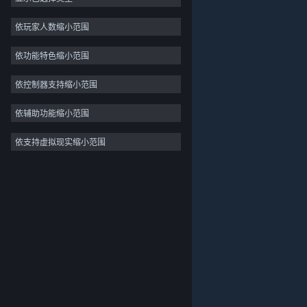
独立
依玩家人数缩小范围
抢先体验
依功能特色缩小范围
休闲
模拟
依控制器支持缩小范围
竞速
依辅助功能缩小范围
体育
依支持虚拟现实缩小范围
关于蒸汽平台
|
退款政策
|
软件许可服务协议
|
视频制作
个人信息保护政策
|
个人信息出境告知书
|
照片编辑
不良内容举报投诉
|
侵权投诉
|
家长监护
微博
微信
© 2026 Valve Corporation 版权所有，完美世界已获授权。
所有商标均属于其在美国或其他国家的拥有者。
© 完美世界征奇(上海)多媒体科技有限公司 版权所有。
增值电信业务经营许可证沪B2-20180406