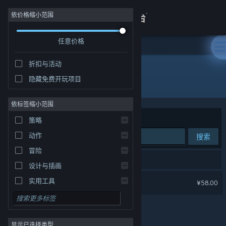
登录
依价格缩小范围
任意价格
商店
折扣与活动
关于
隐藏免费开玩项目
开发者: Fancy Fish Games
客服
依标签缩小范围
排序依据
相关性
策略
查看桌面版网站
动作
搜索
冒险
1 个匹配的搜索结果。
设计与插画
孤岛求生
实用工具
¥58.00
免费开玩
角色扮演
显示已选择类型
大型多人在线