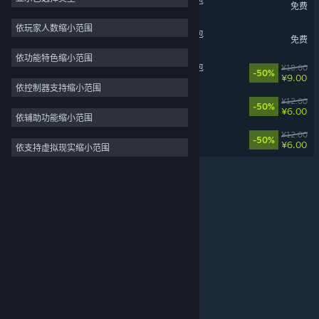
山门与幻境 - 我的江湖扩展包
免费
2D
依玩家人数缩小范围
山门与幻境 - 绝世宗门扩展包
免费
抢先体验
依功能特色缩小范围
3D
山门与幻境 - 幻想之城扩展包
¥18.00
-50%
¥9.00
免费开玩
依控制器支持缩小范围
山门与幻境-异族再起扩展包
¥12.00
氛围
-50%
¥6.00
依辅助功能缩小范围
剧情丰富
山门与幻境-官方音乐集
¥12.00
-50%
¥6.00
依支持虚拟现实缩小范围
关于蒸汽平台
|
退款政策
|
软件许可服务协议
|
彩色
个人信息保护政策
|
个人信息出境告知书
|
探索
不良内容举报投诉
|
侵权投诉
|
家长监护
微博
微信
© 2026 Valve Corporation 版权所有，完美世界已获授权。
所有商标均属于其在美国或其他国家的拥有者。
© 完美世界征奇(上海)多媒体科技有限公司 版权所有。
增值电信业务经营许可证沪B2-20180406