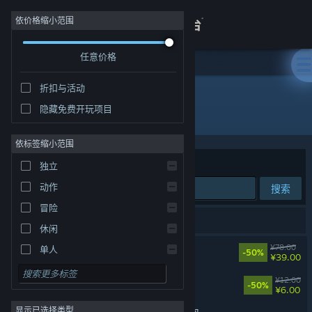
登录
依价格缩小范围
任意价格
商店
折扣与活动
关于
隐藏免费开玩项目
开发者: FunYoo Games
客服
依标签缩小范围
排序依据
相关性
独立
查看桌面版网站
动作
搜索
冒险
7 个匹配的搜索结果。
休闲
山门与幻境
¥78.00
单人
-50%
¥39.00
模拟
山门与幻境-万物有灵扩展包
¥12.00
-50%
¥6.00
角色扮演
显示已选择类型
策略