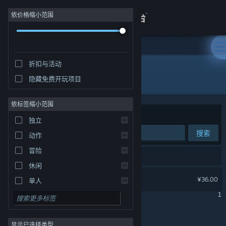
登录
依价格缩小范围
商店
折扣与活动
关于
所有产品
隐藏免费开玩项目
客服
依标签缩小范围
排序依据
相关性
独立
查看桌面版网站
搜索
动作
冒险
1 个匹配的搜索结果。
休闲
西行乱斗
¥36.00
单人
1
模拟
显示第 1 - 1 个，共 1 个
角色扮演
显示已选择类型
策略