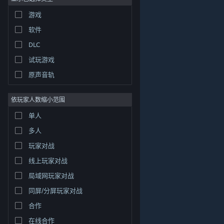
游戏
2D
软件
抢先体验
DLC
3D
试玩游戏
免费开玩
原声音轨
氛围
游戏测试
剧情丰富
依玩家人数缩小范围
视频
关于蒸汽平台
|
退款政策
|
软件许可服务协议
|
彩色
个人信息保护政策
|
个人信息出境告知书
|
单人
模组
探索
不良内容举报投诉
|
侵权投诉
|
家长监护
多人
硬件
微博
微信
玩家对战
线上玩家对战
局域网玩家对战
© 2026 Valve Corporation 版权所有，完美世界已获授权。
所有商标均属于其在美国或其他国家的拥有者。
同屏/分屏玩家对战
© 完美世界征奇(上海)多媒体科技有限公司 版权所有。
合作
增值电信业务经营许可证沪B2-20180406
在线合作