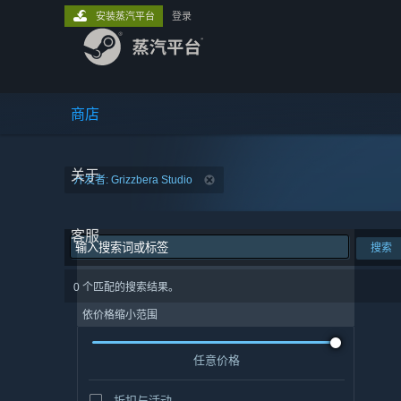
安装蒸汽平台
登录
商店
关于
开发者: Grizzbera Studio
客服
搜索
0 个匹配的搜索结果。
依价格缩小范围
任意价格
折扣与活动