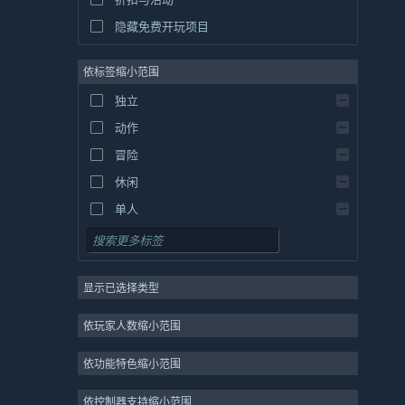
隐藏免费开玩项目
依标签缩小范围
独立
动作
冒险
休闲
单人
模拟
角色扮演
显示已选择类型
策略
2D
依玩家人数缩小范围
抢先体验
依功能特色缩小范围
3D
免费开玩
依控制器支持缩小范围