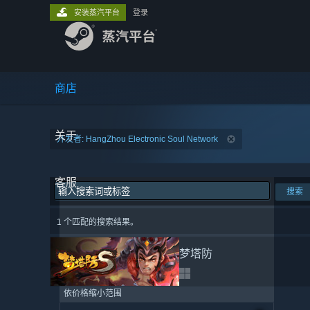
安装蒸汽平台
登录
商店
关于
开发者: HangZhou Electronic Soul Network
客服
搜索
1 个匹配的搜索结果。
梦塔防
依价格缩小范围