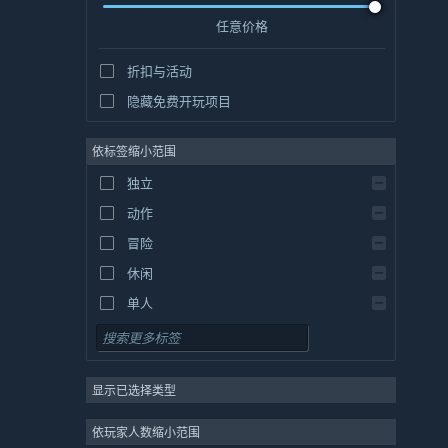
任意价格
折扣与活动
隐藏免费开玩项目
依标签缩小范围
独立
动作
冒险
休闲
单人
模拟
角色扮演
显示已选择类型
策略
2D
依玩家人数缩小范围