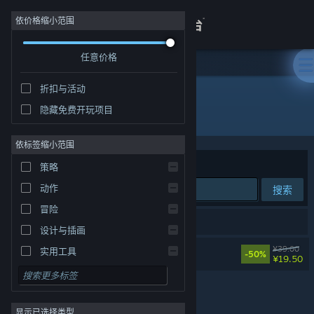
登录
依价格缩小范围
任意价格
商店
折扣与活动
关于
隐藏免费开玩项目
开发者: Horgee Games
客服
依标签缩小范围
排序依据
相关性
策略
查看桌面版网站
动作
搜索
冒险
1 个匹配的搜索结果。
设计与插画
地表法则：先遣者
¥39.00
实用工具
-50%
¥19.50
免费开玩
角色扮演
显示已选择类型
大型多人在线