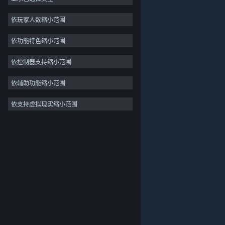
独立
依玩家人数缩小范围
抢先体验
依功能特色缩小范围
休闲
模拟
依控制器支持缩小范围
竞速
依辅助功能缩小范围
体育
依支持虚拟现实缩小范围
关于蒸汽平台
|
退款政策
|
软件许可服务协议
|
视频制作
个人信息保护政策
|
个人信息出境告知书
|
照片编辑
不良内容举报投诉
|
侵权投诉
|
家长监护
微博
微信
© 2026 Valve Corporation 版权所有，完美世界已获授权。
所有商标均属于其在美国或其他国家的拥有者。
© 完美世界征奇(上海)多媒体科技有限公司 版权所有。
增值电信业务经营许可证沪B2-20180406