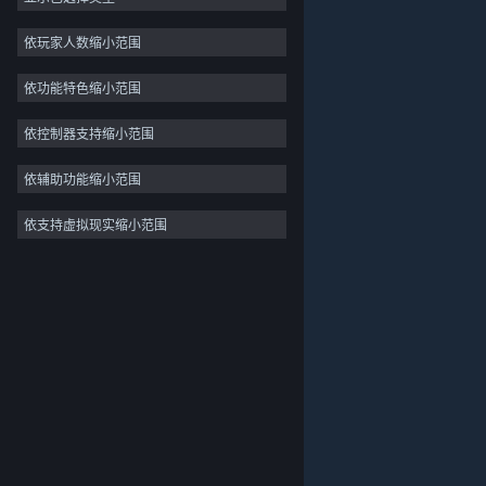
独立
依玩家人数缩小范围
抢先体验
依功能特色缩小范围
休闲
模拟
依控制器支持缩小范围
竞速
依辅助功能缩小范围
体育
依支持虚拟现实缩小范围
关于蒸汽平台
|
退款政策
|
软件许可服务协议
|
视频制作
个人信息保护政策
|
个人信息出境告知书
|
照片编辑
不良内容举报投诉
|
侵权投诉
|
家长监护
微博
微信
© 2026 Valve Corporation 版权所有，完美世界已获授权。
所有商标均属于其在美国或其他国家的拥有者。
© 完美世界征奇(上海)多媒体科技有限公司 版权所有。
增值电信业务经营许可证沪B2-20180406