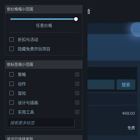
登录
依价格缩小范围
任意价格
商店
折扣与活动
关于
隐藏免费开玩项目
开发者: Humble Mill
客服
依标签缩小范围
排序依据
相关性
策略
查看桌面版网站
动作
搜索
冒险
2 个匹配的搜索结果。
设计与插画
湮灭线
实用工具
¥69.00
免费开玩
湮灭线 Demo
免费
角色扮演
显示已选择类型
大型多人在线