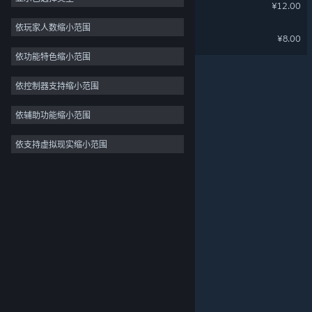
失落城堡: 遗迹守护者
¥12.00
大型多人在线
依玩家人数缩小范围
失落城堡: 原声音乐集
¥8.00
抢先体验
依功能特色缩小范围
休闲
模拟
依控制器支持缩小范围
竞速
依辅助功能缩小范围
体育
依支持虚拟现实缩小范围
关于蒸汽平台
|
退款政策
|
软件许可服务协议
|
视频制作
个人信息保护政策
|
个人信息出境告知书
|
照片编辑
不良内容举报投诉
|
侵权投诉
|
家长监护
微博
微信
© 2026 Valve Corporation 版权所有，完美世界已获授权。
所有商标均属于其在美国或其他国家的拥有者。
© 完美世界征奇(上海)多媒体科技有限公司 版权所有。
增值电信业务经营许可证沪B2-20180406