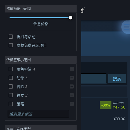
登录
依价格缩小范围
任意价格
商店
折扣与活动
关于
隐藏免费开玩项目
开发者: Hunter Studio
客服
依标签缩小范围
排序依据
相关性
角色扮演
4
查看桌面版网站
动作
3
搜索
冒险
3
4 个匹配的搜索结果。
独立
3
失落城堡2
¥68.00
策略
-30%
¥47.60
设计与插画
失落城堡
¥33.00
实用工具
显示已选择类型
免费开玩