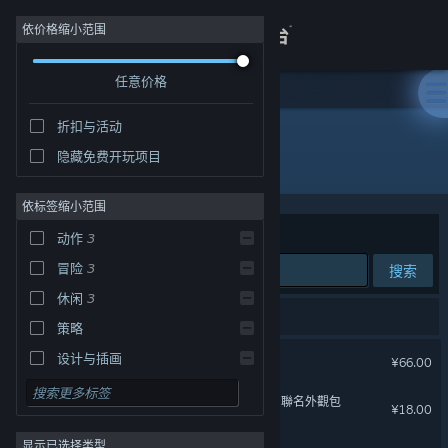
登录
依价格缩小范围
任意价格
商店
折扣与活动
关于
隐藏免费开玩项目
开发者: Hypergryph
客服
依标签缩小范围
排序依据
相关性
动作
3
查看桌面版网站
冒险
3
搜索
休闲
3
3 个匹配的搜索结果。
策略
泡姆泡姆
设计与插画
¥66.00
实用工具
《泡姆泡姆》X《明日方舟》聯名外觀包
¥18.00
免费开玩
显示已选择类型
角色扮演