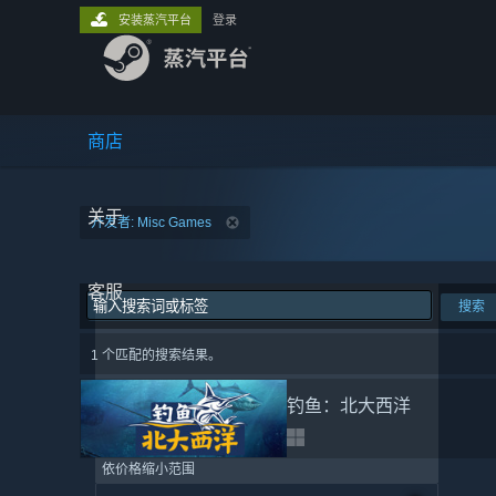
安装蒸汽平台
登录
商店
关于
开发者: Misc Games
客服
搜索
1 个匹配的搜索结果。
钓鱼：北大西洋
依价格缩小范围