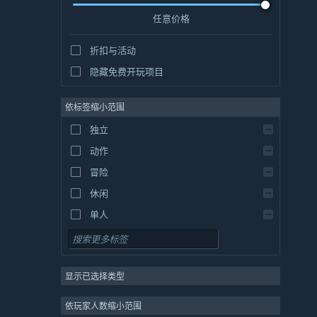
任意价格
折扣与活动
隐藏免费开玩项目
依标签缩小范围
独立
动作
冒险
休闲
单人
模拟
角色扮演
显示已选择类型
策略
2D
依玩家人数缩小范围