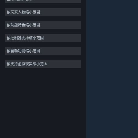
独立
依玩家人数缩小范围
抢先体验
依功能特色缩小范围
休闲
模拟
依控制器支持缩小范围
竞速
依辅助功能缩小范围
体育
依支持虚拟现实缩小范围
关于蒸汽平台
|
退款政策
|
软件许可服务协议
|
视频制作
个人信息保护政策
|
个人信息出境告知书
|
照片编辑
不良内容举报投诉
|
侵权投诉
|
家长监护
微博
微信
© 2026 Valve Corporation 版权所有，完美世界已获授权。
所有商标均属于其在美国或其他国家的拥有者。
© 完美世界征奇(上海)多媒体科技有限公司 版权所有。
增值电信业务经营许可证沪B2-20180406