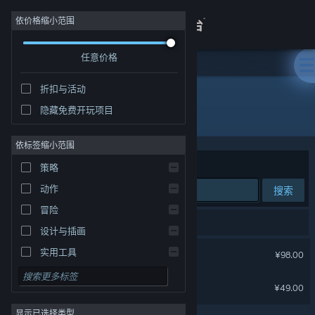
登录
依价格缩小范围
任意价格
商店
折扣与活动
关于
隐藏免费开玩项目
开发者: Recreate Games
客服
依标签缩小范围
排序依据
相关性
策略
查看桌面版网站
动作
搜索
冒险
2 个匹配的搜索结果。
设计与插画
猛兽派对
实用工具
¥98.00
免费开玩
猛兽派对 - 豪华版升级包
¥49.00
角色扮演
显示已选择类型
大型多人在线