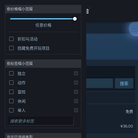
登录
依价格缩小范围
任意价格
商店
折扣与活动
关于
隐藏免费开玩项目
开发者: Screambox Studio
客服
依标签缩小范围
排序依据
相关性
独立
查看桌面版网站
动作
搜索
冒险
2 个匹配的搜索结果。
休闲
超逼真的攻城模拟器
单人
免费
模拟
愤怒军团
¥36.00
角色扮演
显示已选择类型
策略