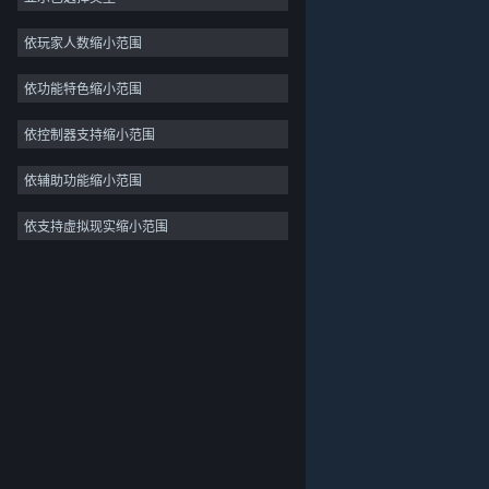
2D
依玩家人数缩小范围
抢先体验
依功能特色缩小范围
3D
免费开玩
依控制器支持缩小范围
氛围
依辅助功能缩小范围
剧情丰富
依支持虚拟现实缩小范围
关于蒸汽平台
|
退款政策
|
软件许可服务协议
|
彩色
个人信息保护政策
|
个人信息出境告知书
|
探索
不良内容举报投诉
|
侵权投诉
|
家长监护
微博
微信
© 2026 Valve Corporation 版权所有，完美世界已获授权。
所有商标均属于其在美国或其他国家的拥有者。
© 完美世界征奇(上海)多媒体科技有限公司 版权所有。
增值电信业务经营许可证沪B2-20180406