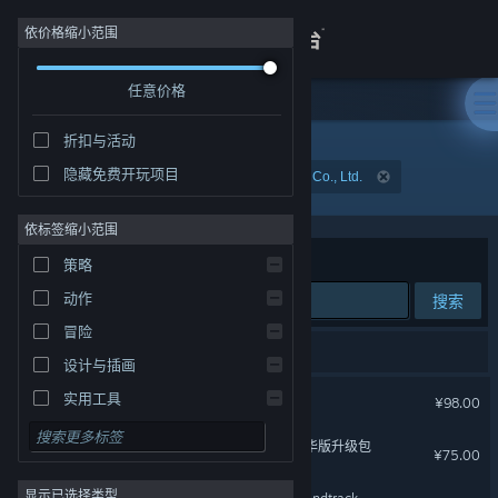
登录
依价格缩小范围
任意价格
商店
折扣与活动
关于
隐藏免费开玩项目
开发者: Shanghai Sunborn Network Technology Co., Ltd.
客服
依标签缩小范围
排序依据
相关性
策略
查看桌面版网站
动作
搜索
冒险
3 个匹配的搜索结果。
设计与插画
逆向坍塌：面包房行动
实用工具
¥98.00
免费开玩
逆向坍塌：面包房行动 - 豪华版升级包
¥75.00
角色扮演
显示已选择类型
大型多人在线