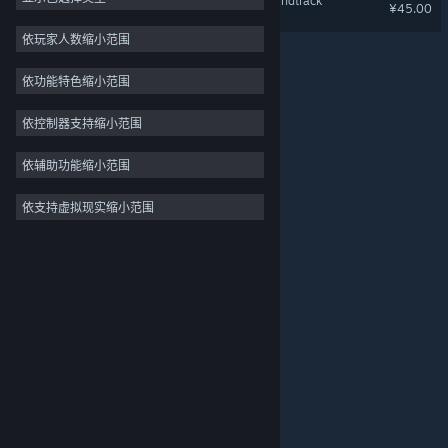
逆向坍塌：面包房行动 : Soundtrack
¥45.00
独立
依玩家人数缩小范围
抢先体验
依功能特色缩小范围
休闲
模拟
依控制器支持缩小范围
竞速
依辅助功能缩小范围
体育
依支持虚拟现实缩小范围
关于蒸汽平台
|
退款政策
|
软件许可服务协议
|
视频制作
个人信息保护政策
|
个人信息出境告知书
|
照片编辑
不良内容举报投诉
|
侵权投诉
|
家长监护
微博
微信
© 2026 Valve Corporation 版权所有，完美世界已获授权。
所有商标均属于其在美国或其他国家的拥有者。
© 完美世界征奇(上海)多媒体科技有限公司 版权所有。
增值电信业务经营许可证沪B2-20180406