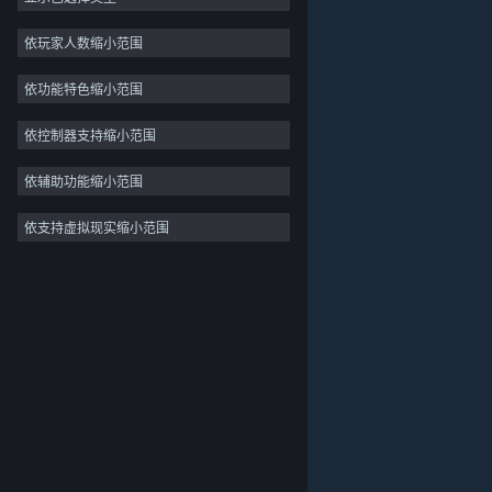
2D
依玩家人数缩小范围
抢先体验
依功能特色缩小范围
3D
免费开玩
依控制器支持缩小范围
氛围
依辅助功能缩小范围
剧情丰富
依支持虚拟现实缩小范围
关于蒸汽平台
|
退款政策
|
软件许可服务协议
|
彩色
个人信息保护政策
|
个人信息出境告知书
|
探索
不良内容举报投诉
|
侵权投诉
|
家长监护
微博
微信
© 2026 Valve Corporation 版权所有，完美世界已获授权。
所有商标均属于其在美国或其他国家的拥有者。
© 完美世界征奇(上海)多媒体科技有限公司 版权所有。
增值电信业务经营许可证沪B2-20180406