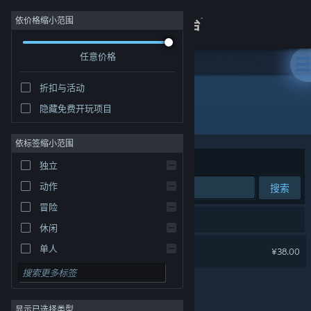
登录
依价格缩小范围
任意价格
商店
折扣与活动
关于
隐藏免费开玩项目
开发者: SpaceCan
客服
依标签缩小范围
排序依据
相关性
独立
查看桌面版网站
动作
搜索
冒险
1 个匹配的搜索结果。
休闲
恶果之地
单人
¥38.00
模拟
角色扮演
显示已选择类型
策略