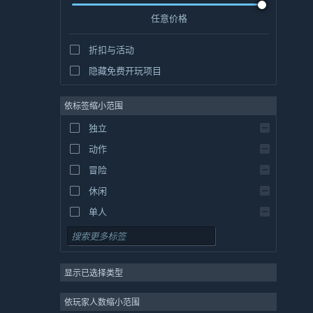
任意价格
折扣与活动
隐藏免费开玩项目
依标签缩小范围
独立
动作
冒险
休闲
单人
模拟
角色扮演
显示已选择类型
策略
2D
依玩家人数缩小范围