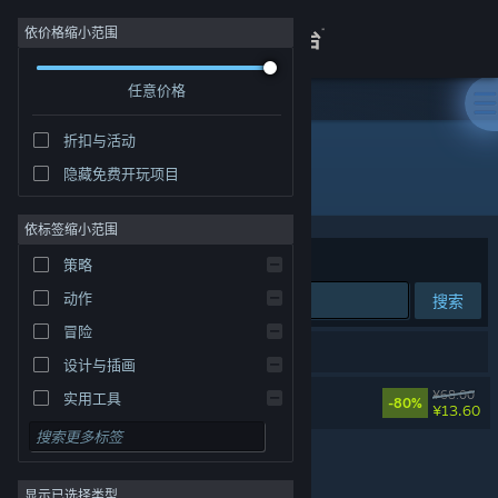
登录
依价格缩小范围
任意价格
商店
折扣与活动
关于
隐藏免费开玩项目
开发者: The Molasses Flood
客服
依标签缩小范围
排序依据
相关性
策略
查看桌面版网站
动作
搜索
冒险
1 个匹配的搜索结果。
设计与插画
洪潮之焰
¥68.00
实用工具
-80%
¥13.60
免费开玩
角色扮演
显示已选择类型
大型多人在线