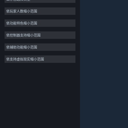
独立
依玩家人数缩小范围
抢先体验
依功能特色缩小范围
休闲
模拟
依控制器支持缩小范围
竞速
依辅助功能缩小范围
体育
依支持虚拟现实缩小范围
关于蒸汽平台
|
退款政策
|
软件许可服务协议
|
视频制作
个人信息保护政策
|
个人信息出境告知书
|
照片编辑
不良内容举报投诉
|
侵权投诉
|
家长监护
微博
微信
© 2026 Valve Corporation 版权所有，完美世界已获授权。
所有商标均属于其在美国或其他国家的拥有者。
© 完美世界征奇(上海)多媒体科技有限公司 版权所有。
增值电信业务经营许可证沪B2-20180406