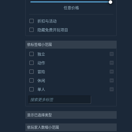
任意价格
折扣与活动
隐藏免费开玩项目
依标签缩小范围
独立
动作
冒险
休闲
单人
模拟
角色扮演
显示已选择类型
策略
2D
依玩家人数缩小范围