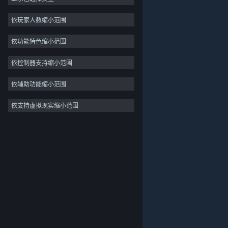
独立
依玩家人数缩小范围
抢先体验
依功能特色缩小范围
休闲
模拟
依控制器支持缩小范围
竞速
依辅助功能缩小范围
体育
依支持虚拟现实缩小范围
关于蒸汽平台
|
退款政策
|
软件许可服务协议
|
视频制作
个人信息保护政策
|
个人信息出境告知书
|
照片编辑
不良内容举报投诉
|
侵权投诉
|
家长监护
微博
微信
© 2026 Valve Corporation 版权所有，完美世界已获授权。
所有商标均属于其在美国或其他国家的拥有者。
© 完美世界征奇(上海)多媒体科技有限公司 版权所有。
增值电信业务经营许可证沪B2-20180406