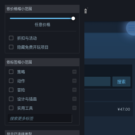
登录
依价格缩小范围
任意价格
商店
折扣与活动
关于
隐藏免费开玩项目
开发者: Toukana Interactive
客服
依标签缩小范围
排序依据
相关性
策略
查看桌面版网站
动作
搜索
冒险
1 个匹配的搜索结果。
设计与插画
筑梦颂
实用工具
¥47.00
免费开玩
角色扮演
显示已选择类型
大型多人在线