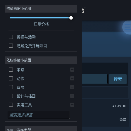
登录
依价格缩小范围
任意价格
商店
折扣与活动
关于
隐藏免费开玩项目
开发者: Two Point Studios
客服
依标签缩小范围
排序依据
相关性
策略
查看桌面版网站
动作
搜索
冒险
2 个匹配的搜索结果。
设计与插画
双点医院
实用工具
¥198.00
免费开玩
双点医院：免费空洞人时装
免费
角色扮演
显示已选择类型
大型多人在线