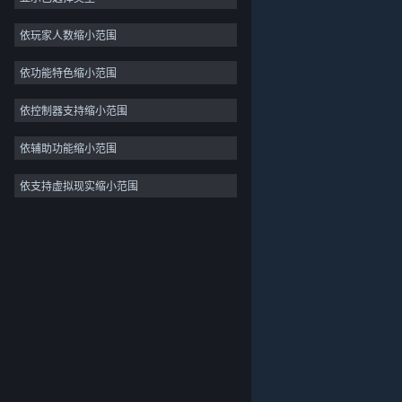
独立
依玩家人数缩小范围
抢先体验
依功能特色缩小范围
休闲
模拟
依控制器支持缩小范围
竞速
依辅助功能缩小范围
体育
依支持虚拟现实缩小范围
关于蒸汽平台
|
退款政策
|
软件许可服务协议
|
视频制作
个人信息保护政策
|
个人信息出境告知书
|
照片编辑
不良内容举报投诉
|
侵权投诉
|
家长监护
微博
微信
© 2026 Valve Corporation 版权所有，完美世界已获授权。
所有商标均属于其在美国或其他国家的拥有者。
© 完美世界征奇(上海)多媒体科技有限公司 版权所有。
增值电信业务经营许可证沪B2-20180406