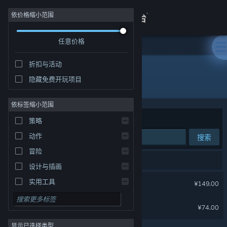
登录
依价格缩小范围
任意价格
商店
折扣与活动
关于
隐藏免费开玩项目
开发者: Unknown Worlds Entertainment
客服
依标签缩小范围
排序依据
相关性
策略
查看桌面版网站
动作
搜索
冒险
2 个匹配的搜索结果。
设计与插画
Subnautica - 深海迷航
实用工具
¥149.00
免费开玩
深海迷航游戏原声
¥74.00
角色扮演
显示已选择类型
大型多人在线