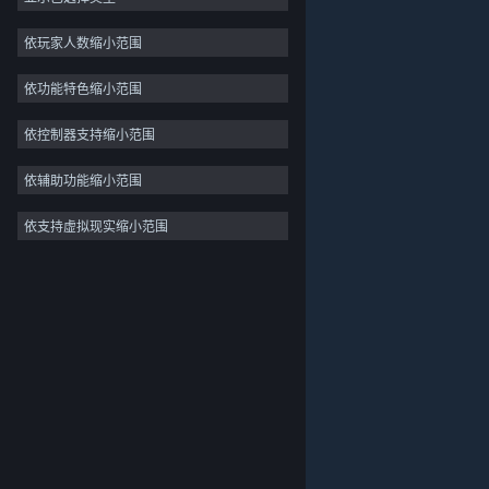
独立
依玩家人数缩小范围
抢先体验
依功能特色缩小范围
休闲
模拟
依控制器支持缩小范围
竞速
依辅助功能缩小范围
体育
依支持虚拟现实缩小范围
关于蒸汽平台
|
退款政策
|
软件许可服务协议
|
视频制作
个人信息保护政策
|
个人信息出境告知书
|
照片编辑
不良内容举报投诉
|
侵权投诉
|
家长监护
微博
微信
© 2026 Valve Corporation 版权所有，完美世界已获授权。
所有商标均属于其在美国或其他国家的拥有者。
© 完美世界征奇(上海)多媒体科技有限公司 版权所有。
增值电信业务经营许可证沪B2-20180406