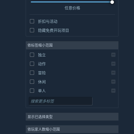
任意价格
折扣与活动
隐藏免费开玩项目
依标签缩小范围
独立
动作
冒险
休闲
单人
模拟
角色扮演
显示已选择类型
策略
2D
依玩家人数缩小范围