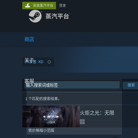
安装蒸汽平台
登录
商店
关于
开发者: XD
客服
搜索
1 个匹配的搜索结果。
火炬之光：无限
依价格缩小范围