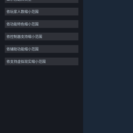
独立
依玩家人数缩小范围
抢先体验
依功能特色缩小范围
休闲
模拟
依控制器支持缩小范围
竞速
依辅助功能缩小范围
体育
依支持虚拟现实缩小范围
关于蒸汽平台
|
退款政策
|
软件许可服务协议
|
视频制作
个人信息保护政策
|
个人信息出境告知书
|
照片编辑
不良内容举报投诉
|
侵权投诉
|
家长监护
微博
微信
© 2026 Valve Corporation 版权所有，完美世界已获授权。
所有商标均属于其在美国或其他国家的拥有者。
© 完美世界征奇(上海)多媒体科技有限公司 版权所有。
增值电信业务经营许可证沪B2-20180406