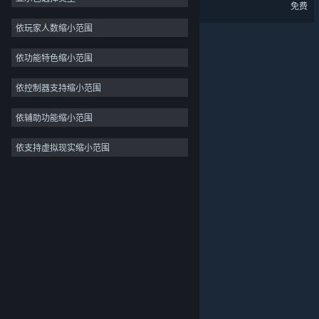
大菠萝马戏团 - 试玩版
免费
手绘
3
依玩家人数缩小范围
策略
依功能特色缩小范围
动作
冒险
依控制器支持缩小范围
设计与插画
依辅助功能缩小范围
实用工具
依支持虚拟现实缩小范围
关于蒸汽平台
|
退款政策
|
软件许可服务协议
|
免费开玩
个人信息保护政策
|
个人信息出境告知书
|
大型多人在线
不良内容举报投诉
|
侵权投诉
|
家长监护
微博
微信
© 2026 Valve Corporation 版权所有，完美世界已获授权。
所有商标均属于其在美国或其他国家的拥有者。
© 完美世界征奇(上海)多媒体科技有限公司 版权所有。
增值电信业务经营许可证沪B2-20180406