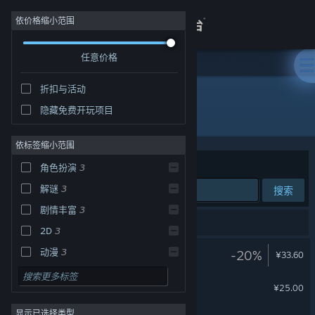
登录
依价格缩小范围
任意价格
商店
折扣与活动
关于
隐藏免费开玩项目
开发者: big pineapple
客服
依标签缩小范围
排序依据
相关性
角色扮演
3
查看桌面版网站
解谜
3
搜索
剧情丰富
3
3 个匹配的搜索结果。
2D
3
大菠萝马戏团
动漫
3
-20%
¥33.60
卡通风格
3
雨城
¥25.00
可爱
3
显示已选择类型
2D 平台
3