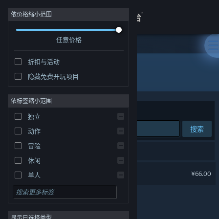
登录
依价格缩小范围
任意价格
商店
折扣与活动
关于
所有产品
隐藏免费开玩项目
客服
依标签缩小范围
排序依据
相关性
独立
查看桌面版网站
搜索
动作
冒险
1 个匹配的搜索结果。
休闲
大富翁11
¥66.00
单人
模拟
角色扮演
显示已选择类型
策略