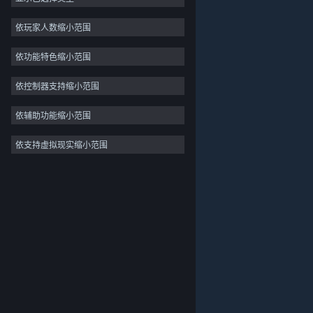
2D
依玩家人数缩小范围
抢先体验
依功能特色缩小范围
3D
免费开玩
依控制器支持缩小范围
氛围
依辅助功能缩小范围
剧情丰富
依支持虚拟现实缩小范围
关于蒸汽平台
|
退款政策
|
软件许可服务协议
|
彩色
个人信息保护政策
|
个人信息出境告知书
|
探索
不良内容举报投诉
|
侵权投诉
|
家长监护
微博
微信
© 2026 Valve Corporation 版权所有，完美世界已获授权。
所有商标均属于其在美国或其他国家的拥有者。
© 完美世界征奇(上海)多媒体科技有限公司 版权所有。
增值电信业务经营许可证沪B2-20180406