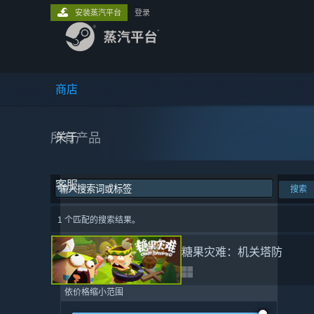
安装蒸汽平台
登录
商店
所有产品
关于
客服
搜索
1 个匹配的搜索结果。
糖果灾难：机关塔防
依价格缩小范围